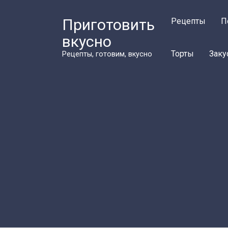
Перейти
к
Приготовить
Рецепты
П
контенту
вкусно
Торты
Заку
Рецепты, готовим, вкусно