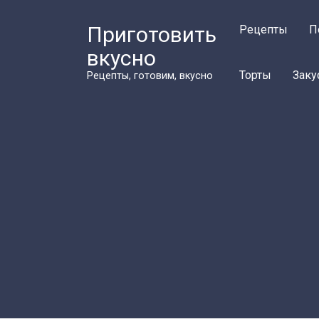
Перейти
к
Приготовить
Рецепты
П
контенту
вкусно
Торты
Заку
Рецепты, готовим, вкусно