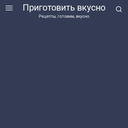
Перейти
Приготовить вкусно
к
контенту
Рецепты, готовим, вкусно