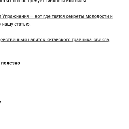
стых поз не требует гибкости или силы.
и Упражнения — вот где таятся секреты молодости и
те нашу статью.
ейственный напиток китайского травника: свекла,
е полезно
и