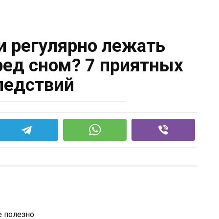
ли регулярно лежать
ред сном? 7 приятных
ледствий
е полезно