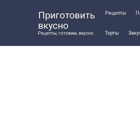
Перейти
к
Приготовить
Рецепты
П
контенту
вкусно
Торты
Заку
Рецепты, готовим, вкусно