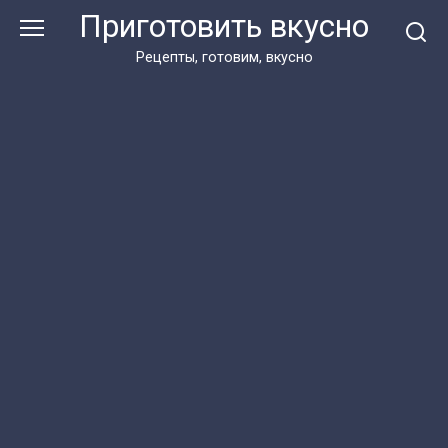
Перейти
Приготовить вкусно
к
контенту
Рецепты, готовим, вкусно