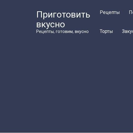
Перейти
к
Приготовить
Рецепты
П
контенту
вкусно
Торты
Заку
Рецепты, готовим, вкусно