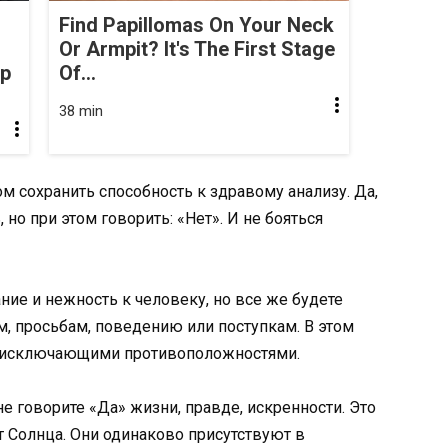
Find Papillomas On Your Neck
Or Armpit? It's The First Stage
op
Of...
38 min
м сохранить способность к здравому анализу. Да,
но при этом говорить: «Нет». И не бояться
ние и нежность к человеку, но все же будете
м, просьбам, поведению или поступкам. В этом
моисключающими противоположностями.
не говорите «Да» жизни, правде, искренности. Это
ет Солнца. Они одинаково присутствуют в