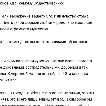
нтское «Да» самому Существованию.
. Или выражение вашего Эго. Или чувство страха
ет быть такой формой любви – довольно жестокой.
ением огромного мужества.
ает, что мы должны стать ковриками, об которые
е и скрывали свои чувства, глотали слова протеста,
лее духовными, сострадательными, добрыми и так
а. К чертовой матери этот образ!!! Эта маска, за
душит вас!
ощью твердого «Нет» — это вовсе не значит, что вы
няет, это всего лишь защищает вас. Таким образом,
око распахнутым, искренне относиться и глубоко