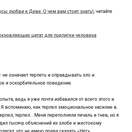
сы любви к Деве. О чем вам стоит знать!
, читайте
охновляющих цитат для подпитки человека
 не означает терпеть и оправдывать зло и
ое и оскорбительное поведение.
опыта, ведь я уже почти избавился от всего этого и
Я вспоминаю, как терпел эмоциональное насилие в
терпел, терпел… Меня переполняли печаль и гнев, но я
одил тысячу объяснений их злобе и жестокому
лагал, что не имею права сказать «Нет»…