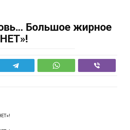
овь… Большое жирное
«НЕТ»!
ЕТ»!