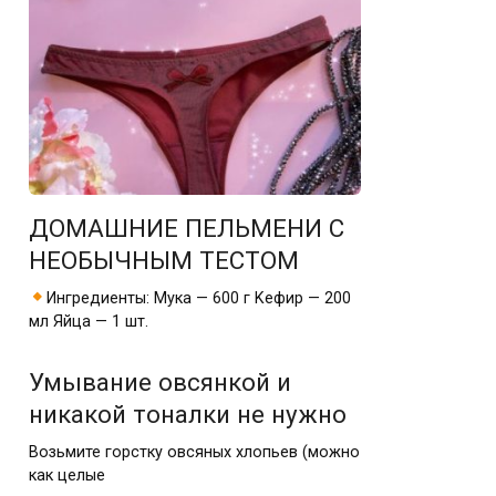
ДOМAШНИE ПEЛЬМEНИ C
НEOБЫЧНЫМ ТECТOМ
Ингpeдиeнты: Μукa — 600 г Κeфиp — 200
мл Яйцa — 1 шт.
Умывание овсянкой и
никакой тоналки не нужно
Возьмите горстку овсяных хлопьев (можно
как целые