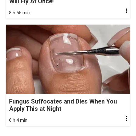
Will Fly At Once!
8 h 55 min
Fungus Suffocates and Dies When You
Apply This at Night
6 h 4 min