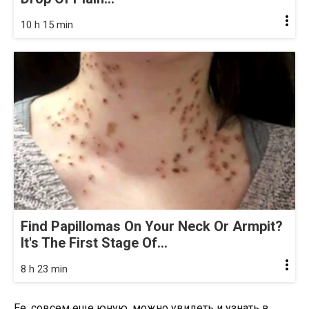
10 h 15 min
Find Papillomas On Your Neck Or Armpit?
It's The First Stage Of...
8 h 23 min
Ее, совсем еще юную, можно увидеть и узнать в