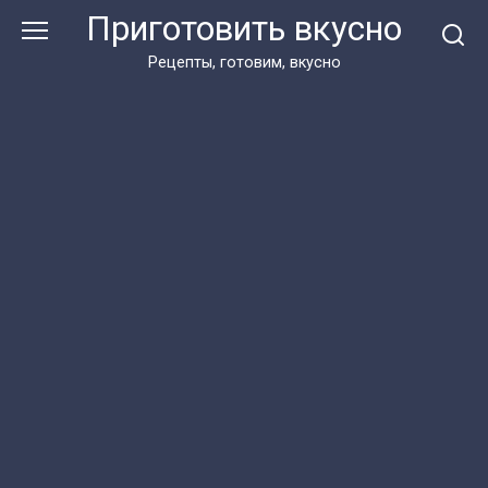
Перейти
Приготовить вкусно
к
контенту
Рецепты, готовим, вкусно