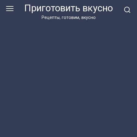
Перейти
Приготовить вкусно
к
контенту
Рецепты, готовим, вкусно