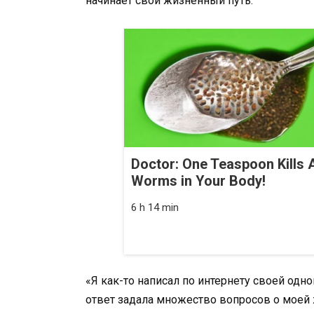
начинает свой жизненный путь.
Doctor: One Teaspoon Kills A
Worms in Your Body!
6 h 14 min
«Я как-то написал по интернету своей одно
ответ задала множество вопросов о моей 