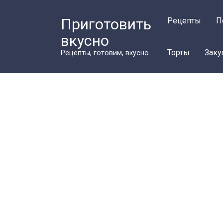
Перейти
к
Приготовить
Рецепты
П
контенту
вкусно
Торты
Заку
Рецепты, готовим, вкусно