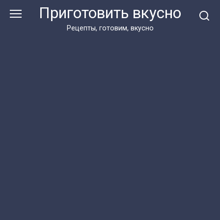
Перейти
Приготовить вкусно
к
контенту
Рецепты, готовим, вкусно