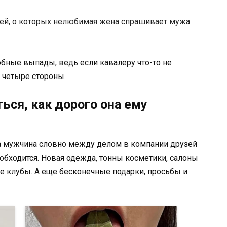
ей, о которых нелюбимая жена спрашивает мужа
бные выпады, ведь если кавалеру что-то не
е четыре стороны.
ться, как дорого она ему
а мужчина словно между делом в компании друзей
у обходится. Новая одежда, тонны косметики, салоны
ые клубы. А еще бесконечные подарки, просьбы и