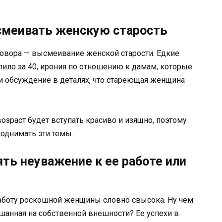
ысмеивать женскую старость
говора — высмеивание женской старости. Едкие
ило за 40, ирония по отношению к дамам, которые
 обсуждение в деталях, что стареющая женщина
зраст будет вступать красиво и изящно, поэтому
однимать эти темы.
ять неуважение к ее работе или
работу роскошной женщины словно свысока. Ну чем
шанная на собственной внешности? Ее успехи в