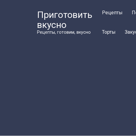
Перейти
к
Приготовить
Рецепты
П
контенту
вкусно
Торты
Заку
Рецепты, готовим, вкусно