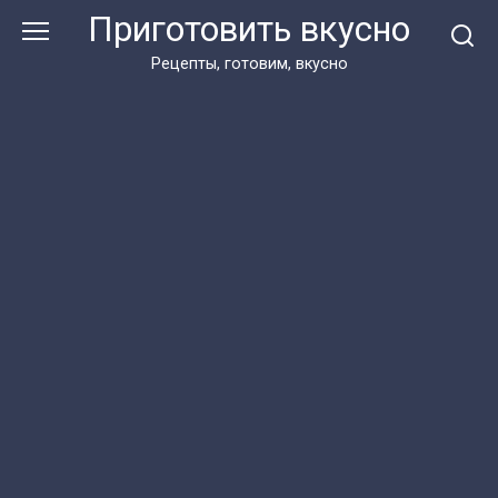
Перейти
Приготовить вкусно
к
контенту
Рецепты, готовим, вкусно