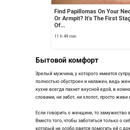
Find Papillomas On Your Ne
Or Armpit? It's The First Sta
Of...
11 h 49 min
Бытовой комфорт
Зрелый мужчина, у которого имеется супр
полностью обустроен и налажен, ведь жена
кухне всегда пахнет вкусной едой, в комн
словами, ни забот, ни хлопот, просто живи 
Если говорить о женщине, то замужество 
Вместо того, чтобы заботиться только о себ
который не особо рвется помогать ей с д