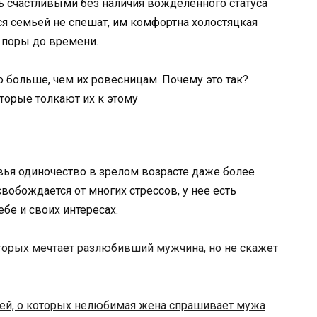
ь счастливыми без наличия вожделенного статуса
 семьей не спешат, им комфортна холостяцкая
о поры до времени.
больше, чем их ровесницам. Почему это так?
торые толкают их к этому
овья одиночество в зрелом возрасте даже более
свобождается от многих стрессов, у нее есть
бе и своих интересах.
оторых мечтает разлюбивший мужчина, но не скажет
ей, о которых нелюбимая жена спрашивает мужа