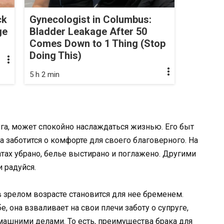
ck
Gynecologist in Columbus:
ge
Bladder Leakage After 50
Comes Down to 1 Thing (Stop
Doing This)
5 h 2 min
уга, может спокойно наслаждаться жизнью. Его быт
 заботится о комфорте для своего благоверного. На
атах убрано, белье выстирано и поглажено. Другими
и радуйся.
в зрелом возрасте становится для нее бременем.
е, она взваливает на свои плечи заботу о супруге,
омашними делами. То есть, преимущества брака для