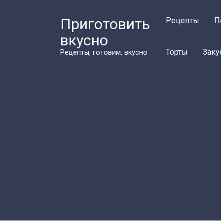
Перейти
к
Приготовить
Рецепты
П
контенту
вкусно
Торты
Заку
Рецепты, готовим, вкусно