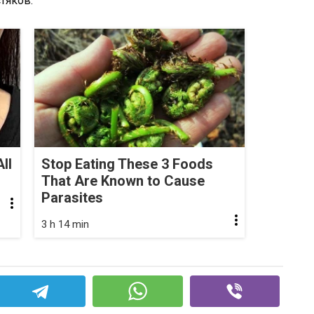
тяков.
ll
Stop Eating These 3 Foods
That Are Known to Cause
Parasites
3 h 14 min