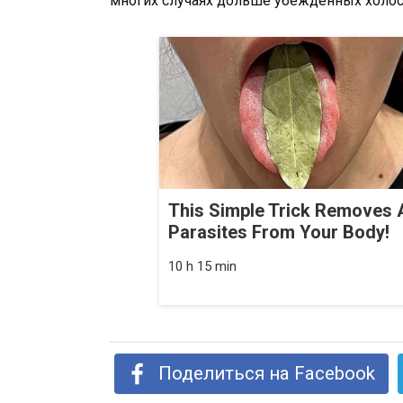
многих случаях дольше убежденных холос
This Simple Trick Removes A
Parasites From Your Body!
10 h 15 min
Поделиться на Facebook