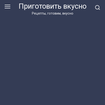
Перейти
Приготовить вкусно
к
контенту
Рецепты, готовим, вкусно