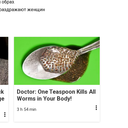
 образ.
ck
Doctor: One Teaspoon Kills All
ge
Worms in Your Body!
3 h 54 min