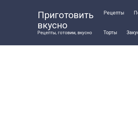
Перейти
к
Приготовить
Рецепты
П
контенту
вкусно
Торты
Заку
Рецепты, готовим, вкусно