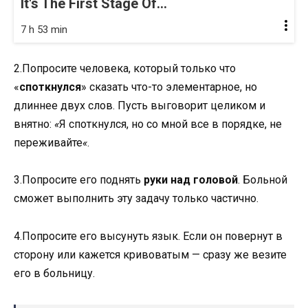
It's The First Stage Of...
7 h 53 min
2.Попросите человека, который только что
«
споткнулся
» сказать что-то элементарное, но
длиннее двух слов. Пусть выговорит целиком и
внятно:
«
Я споткнулся, но со мной все в порядке, не
переживайте
«
.
3.Попросите его поднять
руки над головой
. Больной
сможет выполнить эту задачу только частично.
4.Попросите его высунуть язык. Если он повернут в
сторону или кажется кривоватым — сразу же везите
его в больницу.