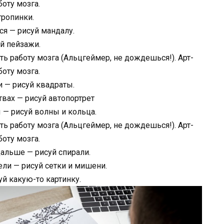
тропинки.
ся — рисуй мандалу.
й пейзажи.
 — рисуй квадраты.
твах — рисуй автопортрет
— рисуй волны и кольца.
дальше — рисуй спирали.
ели — рисуй сетки и мишени.
й какую-то картинку.