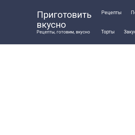
Перейти
к
Приготовить
Рецепты
П
контенту
вкусно
Торты
Заку
Рецепты, готовим, вкусно