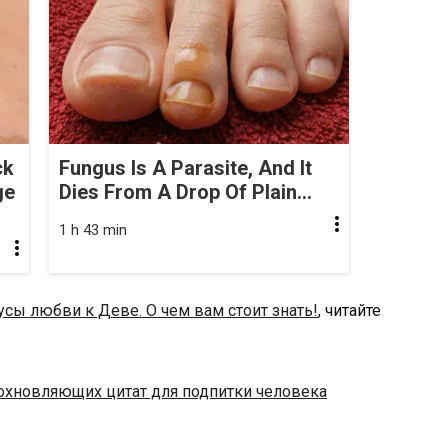
ck
Fungus Is A Parasite, And It
ge
Dies From A Drop Of Plain...
1 h 43 min
сы любви к Деве. О чем вам стоит знать!
, читайте
охновляющих цитат для подпитки человека