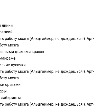
 линии.
лепкой.
разными цветами красок.
макраме.
елкие кусочки.
ки оригами.
оры.
 лабиринты.