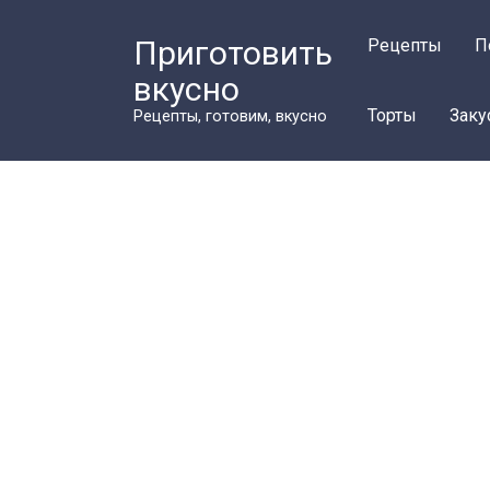
Перейти
к
Приготовить
Рецепты
П
контенту
вкусно
Торты
Заку
Рецепты, готовим, вкусно