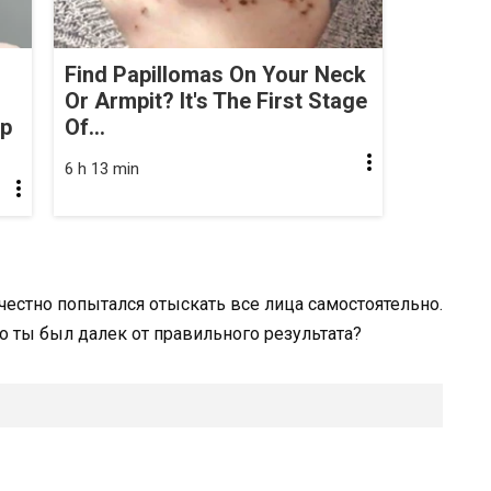
Find Papillomas On Your Neck
Or Armpit? It's The First Stage
op
Of...
6 h 13 min
 честно попытался отыскать все лица самостоятельно.
ко ты был далек от правильного результата?