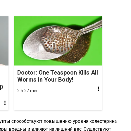
Doctor: One Teaspoon Kills All
Worms in Your Body!
op
2 h 27 min
дукты способствуют повышению уровня холестерина.
жиры вредны и влияют на лишний вес. Существуют