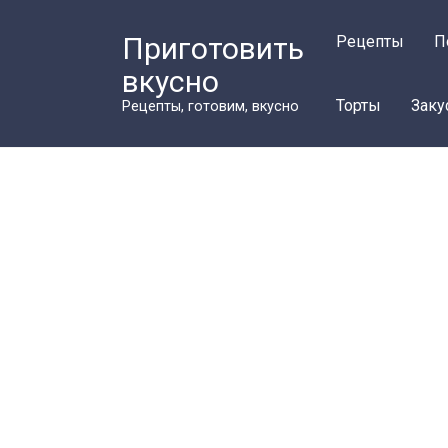
Перейти
к
Приготовить
Рецепты
П
контенту
вкусно
Торты
Заку
Рецепты, готовим, вкусно