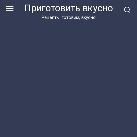
Перейти
Приготовить вкусно
к
контенту
Рецепты, готовим, вкусно