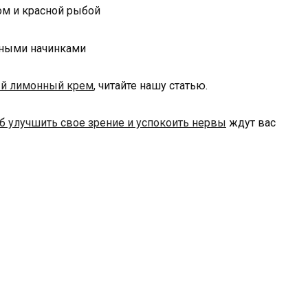
ом и красной рыбой
ый лимонный крем
, читайте нашу статью.
б улучшить свое зрение и успокоить нервы
ждут вас