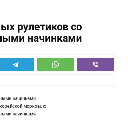
ных рулетиков со
ными начинками
и корейской морковью