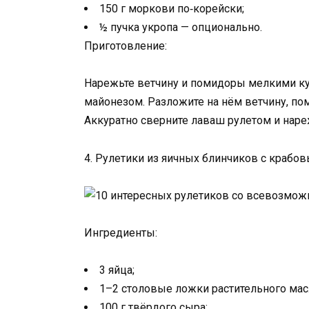
150 г моркови по‑корейски;
½ пучка укропа — опционально.
Приготовление:
Нарежьте ветчину и помидоры мелкими ку
майонезом. Разложите на нём ветчину, п
Аккуратно сверните лаваш рулетом и наре
4. Рулетики из яичных блинчиков с крабо
Ингредиенты:
3 яйца;
1–2 столовые ложки растительного мас
100 г твёрдого сыра;