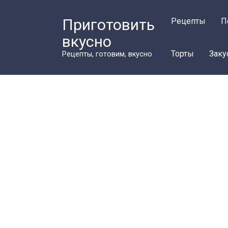
Перейти
к
Приготовить
Рецепты
П
контенту
вкусно
Торты
Заку
Рецепты, готовим, вкусно