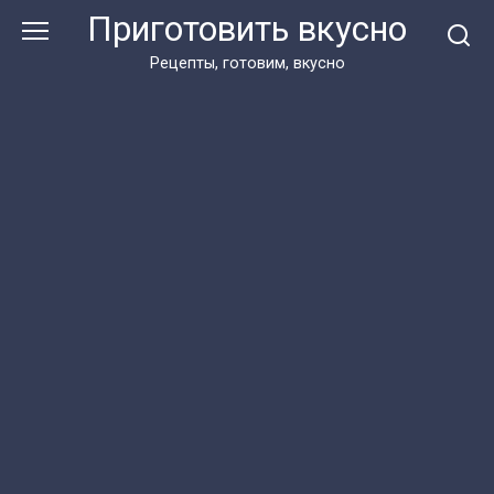
Перейти
Приготовить вкусно
к
контенту
Рецепты, готовим, вкусно