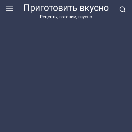
Перейти
Приготовить вкусно
к
контенту
Рецепты, готовим, вкусно