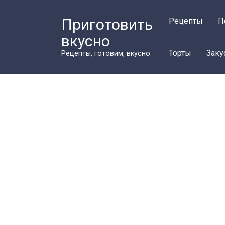
Перейти
к
Приготовить
Рецепты
П
контенту
вкусно
Торты
Заку
Рецепты, готовим, вкусно