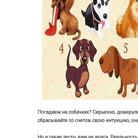
Погадаем на собачках? Серьезно, доверьтес
сбрасывайте со счетов свою интуицию, она
Но и такие тесты вам не враги. Реальность