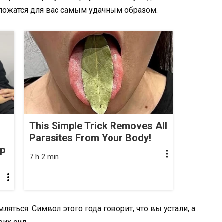
сложатся для вас самым удачным образом.
This Simple Trick Removes All
Parasites From Your Body!
op
7 h 2 min
яться. Символ этого года говорит, что вы устали, а
их сил.