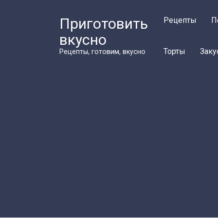
Перейти
к
Приготовить
Рецепты
П
контенту
вкусно
Торты
Заку
Рецепты, готовим, вкусно