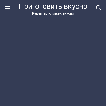
Перейти
Приготовить вкусно
к
контенту
Рецепты, готовим, вкусно