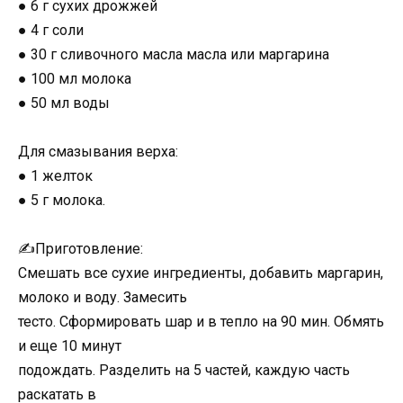
● 6 г сухих дрожжей
● 4 г соли
● 30 г сливочного масла масла или маргарина
● 100 мл молока
● 50 мл воды
⠀
Для смазывания верха:
● 1 желток
● 5 г молока.
⠀
✍Приготовление:
Смешать все сухие ингредиенты, добавить маргарин,
молоко и воду. Замесить
тесто. Сформировать шар и в тепло на 90 мин. Обмять
и еще 10 минут
подождать. Разделить на 5 частей, каждую часть
раскатать в