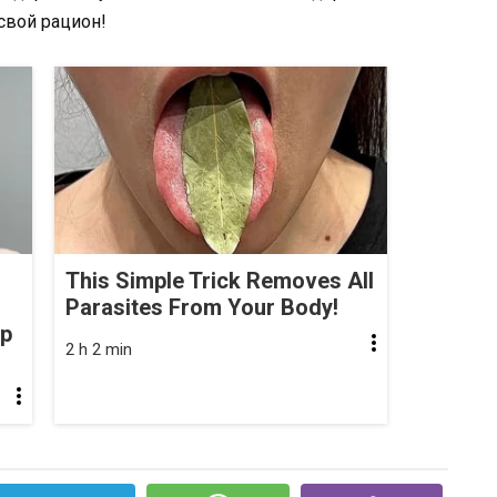
свой рацион!
This Simple Trick Removes All
Parasites From Your Body!
op
2 h 2 min