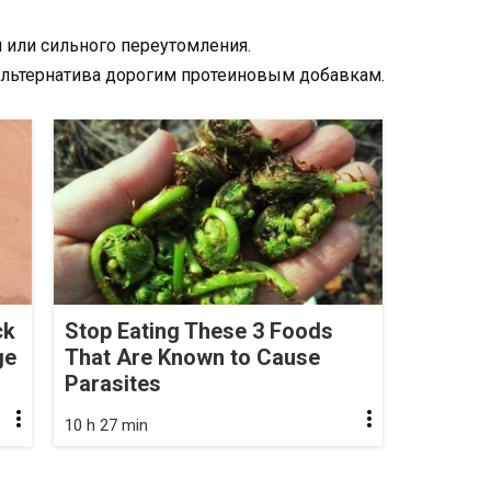
 или сильного переутомления.
альтернатива дорогим протеиновым добавкам.
ck
Stop Eating These 3 Foods
ge
That Are Known to Cause
Parasites
10 h 27 min