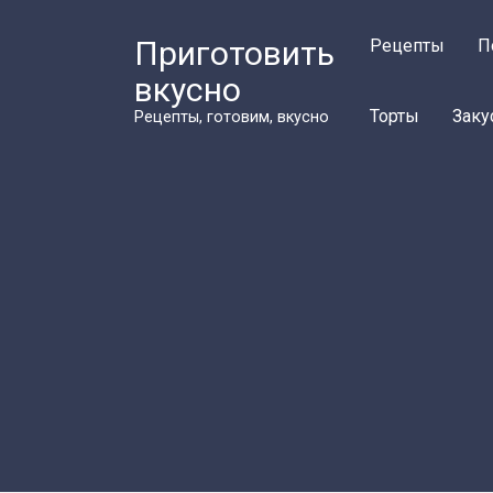
Перейти
к
Приготовить
Рецепты
П
контенту
вкусно
Торты
Заку
Рецепты, готовим, вкусно