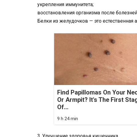
укрепления иммунитета;
восстановления организма после болезней
Белки из желудочков — это естественная 
Find Papillomas On Your Ne
Or Armpit? It's The First Sta
Of...
9 h 24 min
3. Улучшение здоровья кишечника