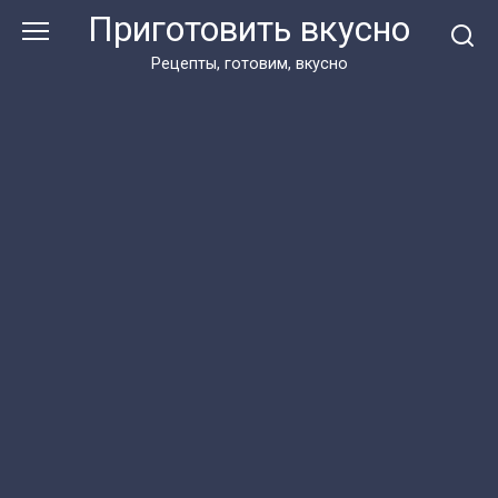
Перейти
Приготовить вкусно
к
контенту
Рецепты, готовим, вкусно