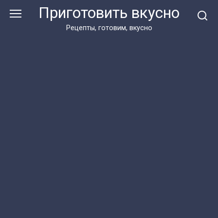
Перейти
Приготовить вкусно
к
контенту
Рецепты, готовим, вкусно