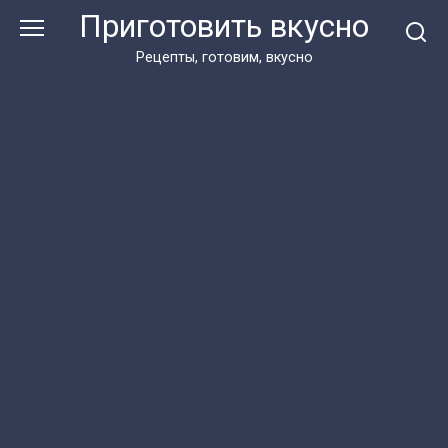
Перейти
Приготовить вкусно
к
контенту
Рецепты, готовим, вкусно