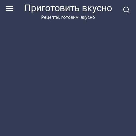
Перейти
Приготовить вкусно
к
контенту
Рецепты, готовим, вкусно