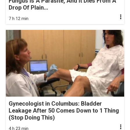
Fungus Is A Parasite, And It Dies From A
Drop Of Plain...
7 h 12 min
Gynecologist in Columbus: Bladder
Leakage After 50 Comes Down to 1 Thing
(Stop Doing This)
4 h 23 min