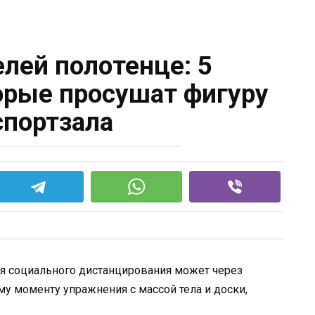
елей полотенце: 5
орые просушат фигуру
спортзала
 социального дистанцирования может через
му моменту упражнения с массой тела и доски,