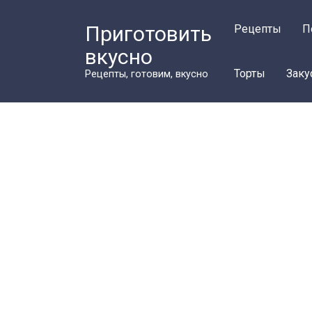
Перейти
к
Приготовить
Рецепты
П
контенту
вкусно
Торты
Заку
Рецепты, готовим, вкусно