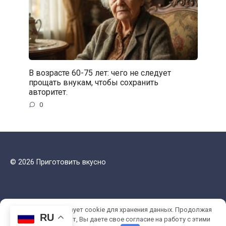
В возрасте 60-75 лет: чего не следует
прощать внукам, чтобы сохранить
авторитет.
0
© 2026 Приготовить вкусно
Этот сайт использует cookie для хранения данных. Продолжая
RU
использовать сайт, Вы даете свое согласие на работу с этими