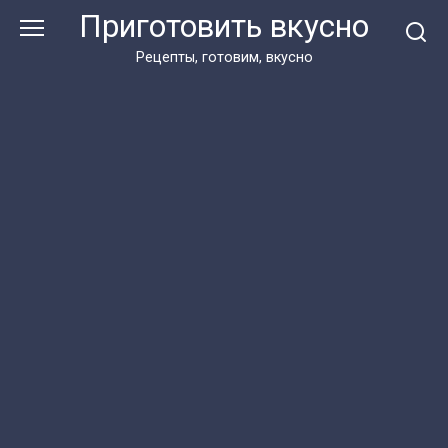
Перейти
Приготовить вкусно
к
контенту
Рецепты, готовим, вкусно