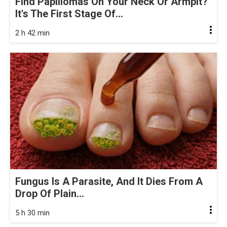
Find Papillomas On Your Neck Or Armpit?
It's The First Stage Of...
2 h 42 min
Fungus Is A Parasite, And It Dies From A
Drop Of Plain...
5 h 30 min