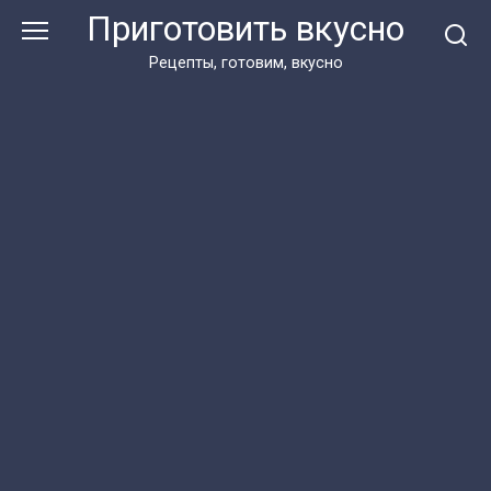
Перейти
Приготовить вкусно
к
контенту
Рецепты, готовим, вкусно