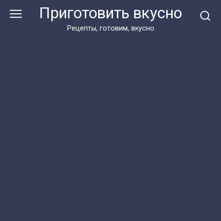
Перейти
Приготовить вкусно
к
контенту
Рецепты, готовим, вкусно