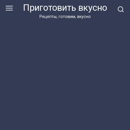
Перейти
Приготовить вкусно
к
контенту
Рецепты, готовим, вкусно