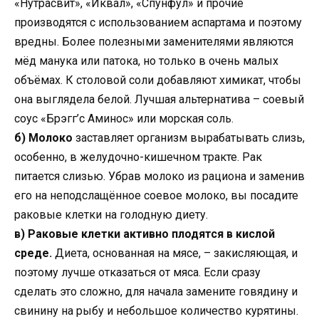
«Нутрасвит», «Иквал», «Спунфул» и прочие
производятся с использованием аспартама и поэтому
вредны. Более полезными заменителями являются
мёд манука или патока, но только в очень малых
объёмах. К столовой соли добавляют химикат, чтобы
она выглядела белой. Лучшая альтернатива – соевый
соус «Брэгг’с Аминос» или морская соль.
б) Молоко
заставляет организм вырабатывать слизь,
особенно, в желудочно-кишечном тракте. Рак
питается слизью. Убрав молоко из рациона и заменив
его на неподслащённое соевое молоко, вы посадите
раковые клетки на голодную диету.
в) Раковые клетки активно плодятся в кислой
среде.
Диета, основанная на мясе, – закисляющая, и
поэтому лучше отказаться от мяса. Если сразу
сделать это сложно, для начала замените говядину и
свинину на рыбу и небольшое количество курятины.