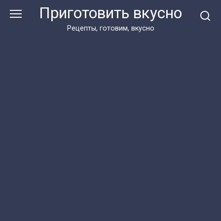
Перейти
Приготовить вкусно
к
контенту
Рецепты, готовим, вкусно