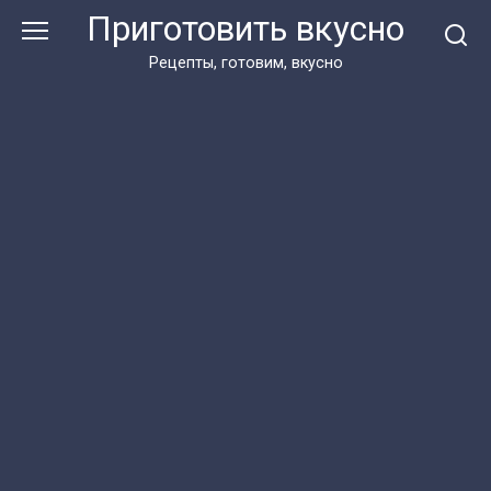
Перейти
Приготовить вкусно
к
контенту
Рецепты, готовим, вкусно