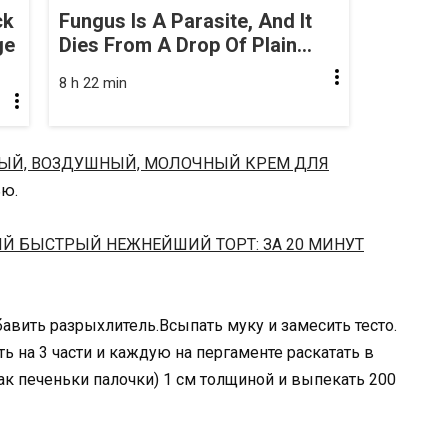
ck
Fungus Is A Parasite, And It
ge
Dies From A Drop Of Plain...
8 h 22 min
ЫЙ, ВОЗДУШНЫЙ, МОЛОЧНЫЙ КРЕМ ДЛЯ
ью.
Й БЫСТРЫЙ НЕЖНЕЙШИЙ ТОРТ: ЗА 20 МИНУТ
бавить разрыхлитель.Всыпать муку и замесить тесто.
ть на 3 части и каждую на пергаменте раскатать в
как печеньки палочки) 1 см толщиной и выпекать 200