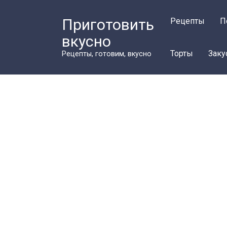
Перейти
к
Приготовить
Рецепты
П
контенту
вкусно
Торты
Заку
Рецепты, готовим, вкусно