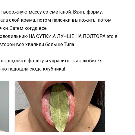
творожную массу со сметаной. Взять форму,
ачала слой крема, потом палочки выложить, потом
чки. Затем когда все
 холодильник-НА СУТКИ,А ЛУЧШЕ НА ПОЛТОРА.это я
.второй все хвалили больше.Типа
людо,снять фольгу и украсить….как любите.я
нно подошла сюда клубника!