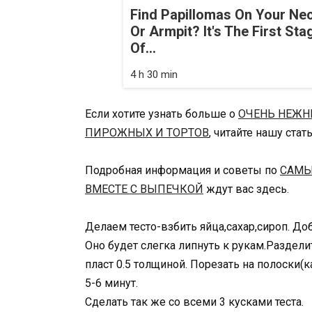
Find Papillomas On Your Ne
Or Armpit? It's The First Sta
Of...
4 h 30 min
Если хотите узнать больше о
ОЧЕНЬ НЕЖН
ПИРОЖНЫХ И ТОРТОВ
, читайте нашу стат
Подробная информация и советы по
САМЫ
ВМЕСТЕ С ВЫПЕЧКОЙ
ждут вас здесь.
Делаем тесто-взбить яйца,сахар,сироп. До
Оно будет слегка липнуть к рукам.Раздели
пласт 0.5 толщиной. Порезать на полоски(
5-6 минут.
Сделать так же со всеми 3 кусками теста.