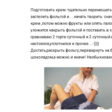
Подготовить крем: тщательно перемешать 
застелить фольгой и …..начать творить: сн
крем ,потом можно фрукты или опять пало
уложится накрыть фольгой и поставить в
сравниваю 2 торта-суточный и 2 суточный
настоялся,уплотнился и прочее…..-))))
Достать,раскрыть фольгу,перевернуть на б
шоколадом,а можно и иначе! Необыкнове