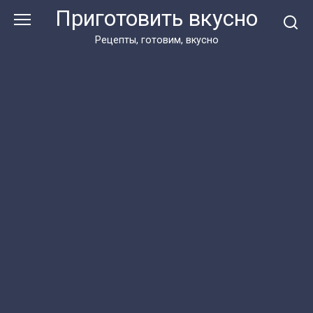
Перейти
Приготовить вкусно
к
контенту
Рецепты, готовим, вкусно