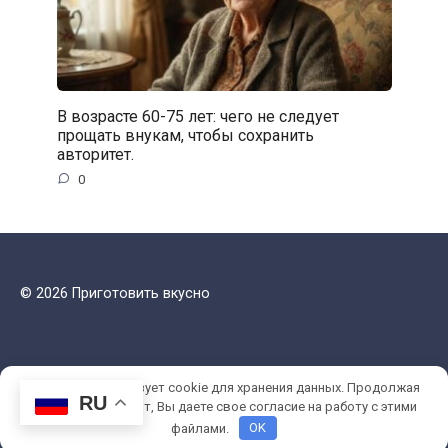
В возрасте 60-75 лет: чего не следует
прощать внукам, чтобы сохранить
авторитет.
0
© 2026 Приготовить вкусно
Этот сайт использует cookie для хранения данных. Продолжая
RU
использовать сайт, Вы даете свое согласие на работу с этими
файлами.
OK