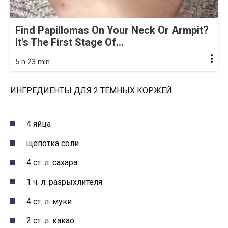
Find Papillomas On Your Neck Or Armpit?
It's The First Stage Of...
5 h 23 min
ИНГРЕДИЕНТЫ ДЛЯ 2 ТЕМНЫХ КОРЖЕЙ
4 яйца
щепотка соли
4 ст. л. сахара
1 ч. л. разрыхлителя
4 ст. л. муки
2 ст. л. какао