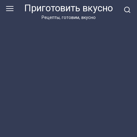
Перейти
Приготовить вкусно
к
контенту
Рецепты, готовим, вкусно