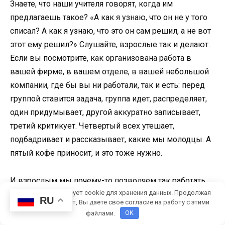
Знаете, что наши учителя говорят, когда им
предлагаешь такое? «А как я узнаю, что он не у того
списал? А как я узнаю, что это он сам решил, а не вот
этот ему решил?» Слушайте, взрослые так и делают.
Если вы посмотрите, как организована работа в
вашей фирме, в вашем отделе, в вашей небольшой
компании, где бы вы ни работали, так и есть: перед
группой ставится задача, группа идет, распределяет,
один придумывает, другой аккуратно записывает,
третий критикует. Четвертый всех утешает,
подбадривает и рассказывает, какие мы молодцы. А
пятый кофе приносит, и это тоже нужно.
И взрослым мы почему-то позволяем так работать.
Этот сайт использует cookie для хранения данных. Продолжая
Хотя понятно, почему: взрослые работают за деньги,
RU
использовать сайт, Вы даете свое согласие на работу с этими
и если мы не будем использовать эффективные
файлами.
OK
методы работы, то разоримся, а это эффективный