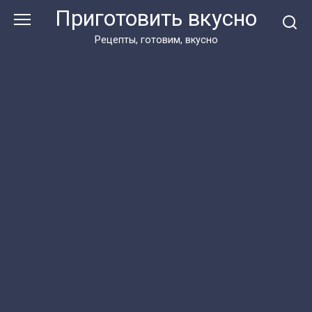
Перейти
Приготовить вкусно
к
контенту
Рецепты, готовим, вкусно