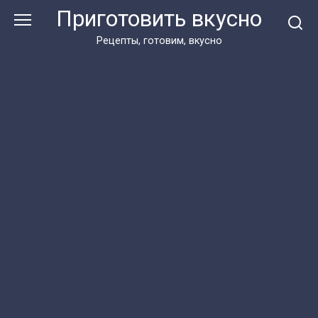
Перейти
Приготовить вкусно
к
контенту
Рецепты, готовим, вкусно