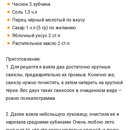
Чеснок 3 зубчика
Соль 1,5 ч.л
Перец чёрный молотый по вкусу
Сахар 1 ч.л (5 гр) по желанию
Яблочный уксус 2 ст.л
Растительное масло 2 ст.л
Приготовление:
1. Для рецепта я взяла две достаточно крупные
свеклы, предварительно их промыв. Конечно же,
свеклу нужно почистить, а затем натереть на крупной
тёрке. Вес двух таких свеколок в очищенном виде —
ровно полкилограмма.
2. Далее взяла небольшую луковицу, очистила её и
нарезала средними кубиками. Очень люблю лето
ещё и за то, что это сезон молодых овощей, и лучок