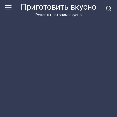
Перейти
Приготовить вкусно
к
контенту
Рецепты, готовим, вкусно